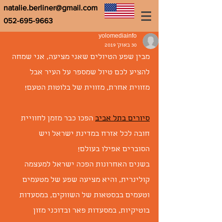
natalie.berliner@gmail.com
052-695-9663
yolomediainfo
30 באוק׳ 2019
מבין שפע הטיולים שאני מציעה, אני שמחה 
להציע לכם טיול שמספר על העיר אבל 
מזווית אחרת, מזווית של בלוטות הטעם!
סיורים בתל אביב
 הפכו כבר מזמן לחוויית 
חובה לכל אזרח במדינת ישראל ויש 
הסוברים אפילו בעולם!
בשנים האחרונות הפכה ישראל למעצמה 
קולינרית, והיא מציעה שפע של מטעמים 
וטעמים בבסטאות של השווקים, במסעדות 
בוטיקיות, במסעדות פאר ובדוכני מזון 