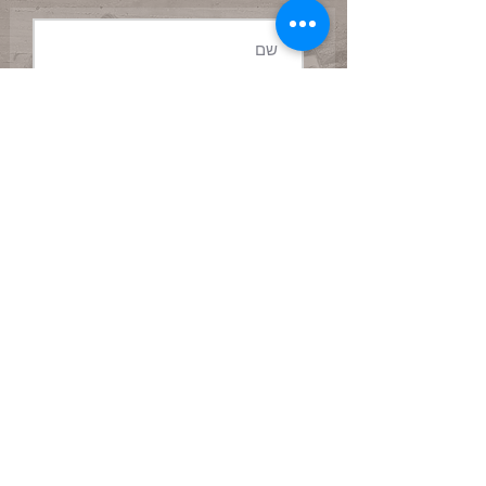
שלח/י