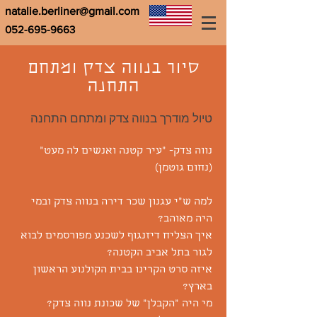
natalie.berliner@gmail.com
052-695-9663
סיור בנווה צדק ומתחם
התחנה
טיול מודרך בנווה צדק ומתחם התחנה
נווה צדק- "עיר קטנה ואנשים לה מעט"
(נחום גוטמן)
למה ש"י עגנון שכר דירה בנווה צדק ובמי
היה מאוהב?
איך הצליח דיזנגוף לשכנע מפורסמים לבוא
לגור בתל אביב הקטנה?
איזה סרט הקרינו בבית הקולנוע הראשון
בארץ?
מי היה "הקבלן" של שכונת נווה צדק?