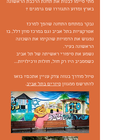
מתי סיימו לבנות את תחנת הרכבת הראשונה
בארץ ומדוע התגוררו שם גרמנים ?
נבקר במתחם התחנה שהפך למרכז
אטרקציות בתל אביב וגם במרכז סוזן דלל, בו
נפגוש את הדמויות שהקימו את השכונה
הראשונה בעיר.
נשמע את סיפורי ראשיתה של תל אביב
כשמסביב היו רק חול, חולות ורכילויות...
טיול מודרך בנווה צדק עניין אתכם? בואו
להתרשם ממגוון
סיורים בתל אביב
.