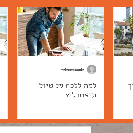
yolomediainfo
ך
למה ללכת על טיול
ט
תיאטרלי?