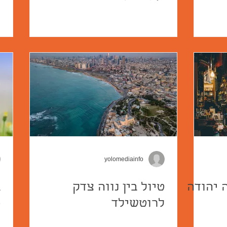
yolomediainfo
 יהודה
טיול בין נווה צדק
ג
לרוטשילד
מ