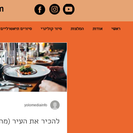
m
להתחברות
ראשי
אודות
המלצות
סיור קולינרי
סיורים תיאטרליים
yolomediainfo
להכיר את העיר (מה