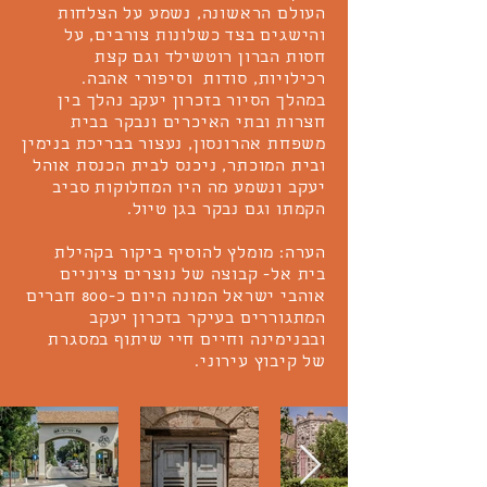
העולם הראשונה, נשמע על הצלחות
והישגים בצד כשלונות צורבים, על
חסות הברון רוטשילד וגם קצת
רכילויות, סודות וסיפורי אהבה.
במהלך הסיור בזכרון יעקב נהלך בין
חצרות ובתי האיכרים ונבקר בבית
משפחת אהרונסון, נעצור בבריכת בנימין
ובית המוכתר, ניכנס לבית הכנסת אוהל
יעקב ונשמע מה היו המחלוקות סביב
הקמתו וגם נבקר בגן טיול.
הערה: מומלץ להוסיף ביקור בקהילת
בית אל- קבוצה של נוצרים ציוניים
אוהבי ישראל המונה היום כ-800 חברים
המתגוררים בעיקר בזכרון יעקב
ובבנימינה וחיים חיי שיתוף במסגרת
של קיבוץ עירוני.