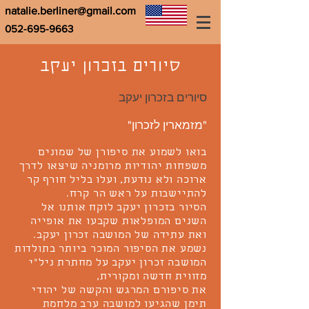
natalie.berliner@gmail.com
052-695-9663
סיורים בזכרון יעקב
סיורים בזכרון יעקב
"מזמארין לזכרון"
בואו לשמוע את סיפורן של שמונים
משפחות יהודיות מרומניה שיצאו לדרך
ארוכה ולא נודעת, ועלו בליל חורף קר
להתיישבות על ראש הר קרח.
הסיור בזכרון יעקב לוקח אותנו אל
השנים המופלאות שקבעו את אופייה
ואת עתידה של המושבה זכרון יעקב.
נשמע את הסיפור המוכר ביותר בתולדות
המושבה זכרון יעקב על מחתרת ניל"י
מזווית חדשה ומקורית,
את סיפורם המרגש והקשה של יהודי
תימן שהגיעו למושבה ערב מלחמת